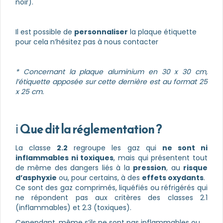
noir).
Il est possible de
personnaliser
la plaque étiquette
pour cela n’hésitez pas à nous contacter
* Concernant la plaque aluminium en 30 x 30 cm,
l’étiquette apposée sur cette dernière est au format 25
x 25 cm.
ℹ️
Que dit la réglementation ?
La classe
2.2
regroupe les gaz qui
ne sont ni
inflammables ni toxiques
, mais qui présentent tout
de même des dangers liés à la
pression
, au
risque
d’asphyxie
ou, pour certains, à des
effets oxydants
.
Ce sont des gaz comprimés, liquéfiés ou réfrigérés qui
ne répondent pas aux critères des classes 2.1
(inflammables) et 2.3 (toxiques).
Cependant, même s’ils ne sont pas inflammables ou