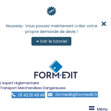
Nouveau : Vous pouvez maintenant créer votre
Nouveau : Vous pouvez maintenant créer votre
propre demande de devis !
propre demande de devis !
➜ Voir le tutoriel
➜ Voir le tutoriel
L'expert réglementaire
Transport Marchandises Dangereuses
formedit@formedit.fr
01 42 01 49 49
Menu