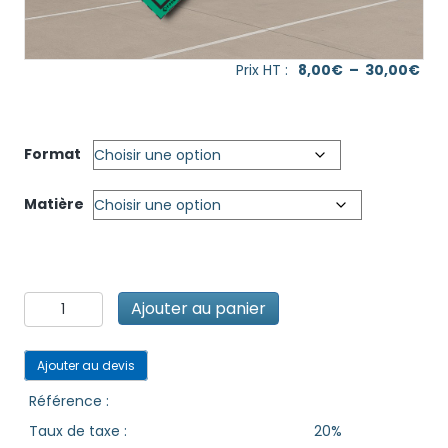
Pla
Prix HT :
8,00
€
–
30,00
€
de
prix
8,0
à
Format
30,
Matière
quantité
Ajouter au panier
de
Plaque-
étiquette
Ajouter au devis
Classe
2.2
Référence :
Taux de taxe :
20%