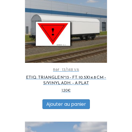
être
choisies
sur
la
page
du
produit
Réf : 13/148.VA
ETIQ. TRIANGLE N°13 – FT. 10.5X14.8 CM –
S/VINYL ADH. – A PLAT
1,30
€
Ajouter au panier