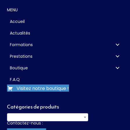
peuvent
être
MENU
choisies
sur
Accueil
la
page
Actualités
du
produit
Formations
Prestations
Boutique
F.A.Q
Visitez notre boutique !
Catégories de produits
PLAQUES-ÉTIQUETTES
×
Contactez-nous :