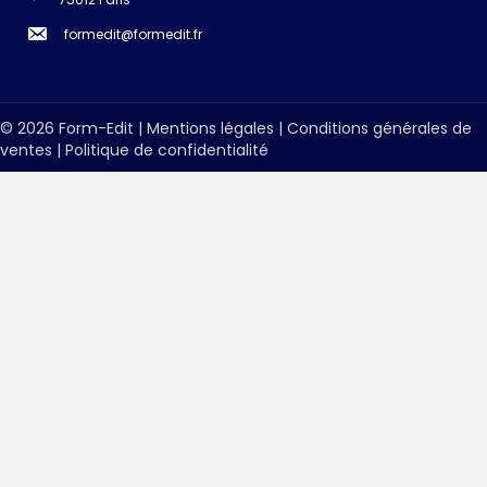
formedit@formedit.fr
© 2026 Form-Edit |
Mentions légales
|
Conditions générales de
ventes
|
Politique de confidentialité